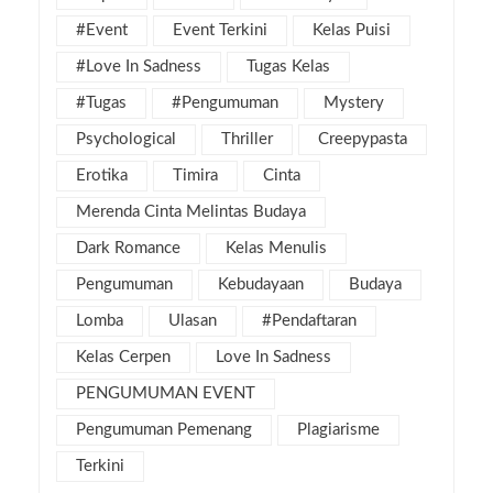
#Event
Event Terkini
Kelas Puisi
#Love In Sadness
Tugas Kelas
#Tugas
#Pengumuman
Mystery
Psychological
Thriller
Creepypasta
Erotika
Timira
Cinta
Merenda Cinta Melintas Budaya
Dark Romance
Kelas Menulis
Pengumuman
Kebudayaan
Budaya
Lomba
Ulasan
#Pendaftaran
Kelas Cerpen
Love In Sadness
PENGUMUMAN EVENT
Pengumuman Pemenang
Plagiarisme
Terkini