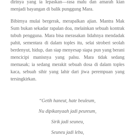
dirinya yang ia lepaskan—rasa malu dan amarah kian
menjadi bayangan di balik punggung Mara.
Bibirnya mulai bergerak, merapalkan ajian. Mantra Mak
Sum bukan sekadar rapalan doa, melainkan sebuah kontrak
tubuh pengguna. Mara bisa merasakan lidahnya mendadak
pahit, sementara di dalam toples itu, selai stroberi seolah
berdenyut, hidup, dan siap menyesap siapa pun yang berani
mencicipi manisnya yang palsu. Mara tidak sedang
memasak; ia sedang merakit sebuah dosa di dalam toples
kaca, sebuah sihir yang lahir dari jiwa perempuan yang
tersingkirkan.
“
Getih haneut, hate beuleum,
Nu dipikanyaah jadi peureum,
Sirik jadi seuneu,
Seuneu jadi lebu,