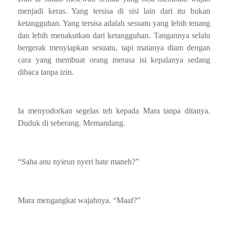
menjadi keras. Yang tersisa di sisi lain dari itu bukan
ketangguhan. Yang tersisa adalah sesuatu yang lebih tenang
dan lebih menakutkan dari ketangguhan. Tangannya selalu
bergerak menyiapkan sesuatu, tapi matanya diam dengan
cara yang membuat orang merasa isi kepalanya sedang
dibaca tanpa izin.
Ia menyodorkan segelas teh kepada Mara tanpa ditanya.
Duduk di seberang. Memandang.
“Saha anu nyieun nyeri hate maneh?”
Mara mengangkat wajahnya. “Maaf?”