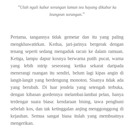
“
Ulah ngali kubur sorangan lamun teu hayang dikubur ku
.”
leungeun sorangan
Pertama, tangannya tidak gemetar dan itu yang paling
mengkhawatirkan. Kedua, jari-jarinya bergerak dengan
tenang seperti sedang mengaduk racun ke dalam ramuan.
Ketiga, lampu dapur kosnya berwarna putih pucat, warna
yang lebih mirip seseorang ketika sekarat daripada
menerangi ruangan itu sendiri, belum lagi kipas angin di
langit-langit yang berdengung monoton. Sisanya tidak ada
yang berubah. Di luar jendela yang setengah terbuka,
dengan kibasan gordennya melambai-lambai pelan, hanya
terdengar suara biasa: kendaraan bising, tawa penghuni
sebelah kos, dan tak ketinggalan anjing menggonggong di
kejauhan. Semua sangat biasa itulah yang membuatnya
mengerikan.