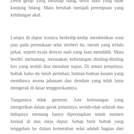
Demi gelap yang melahap siang, demi sakit yang tidak
kunjung hilang. Mara berubah menjadi perempuan yang
kehilangan akal.
Lampu di dapur kosnya berkedip-kedip memberikan rona
pias pada permukaan selai stroberi itu, merah yang terlalu
pekat, seperti nyala denyut nadi yang kian mendidih. Mara
berdiri mematung, merasakan keheningan dinding-dinding
kos yang seolah ikut menahan napas. Di antara jemarinya,
bubuk halus itu luruh perlahan; butiran-butiran kusam yang
membawa aroma jahanam dan dendam yang telah lama
mengerak di dasar tenggorokannya.
Tangannya tidak gemetar. Ada ketenangan yang
mengerikan dalam gerak jemarinya, seolah-olah seluruh sisa
hidupnya memang hanya dipersiapkan untuk momen
krusial di atas meja dapur. Setiap butir bubuk yang
tenggelam ke dalam kemerahan selai adalah bagian dari