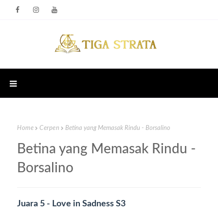
Home
Cerpen
Betina yang Memasak Rindu - Borsalino
Betina yang Memasak Rindu -
Borsalino
Juara 5 - Love in Sadness S3