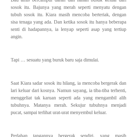
sosok itu. Bajunya yang merah seperti menyatu dengan
tubuh sosok itu. Kiara masih mencoba berteriak, dengan
sisa tenaga yang ada. Dan ketika sosok itu hanya beberapa
senti di hadapannya, ia lenyap seperti asap yang tertiup
angin.
Tapi … sesuatu yang buruk baru saja dimulai.
Saat Kiara sadar sosok itu hilang, ia mencoba bergerak dan
lari keluar dari kosnya. Namun sayang, ia tiba-tiba terhenti,
menggeliat tak karuan seperti ada yang mengambil alih
tubuhnya. Matanya merah. Sekujur tubuhnya menjadi
pucat, sampai terlihat urat-urat menyembul keluar.
Perlahan tangannya bergerak sendiri, yang masih