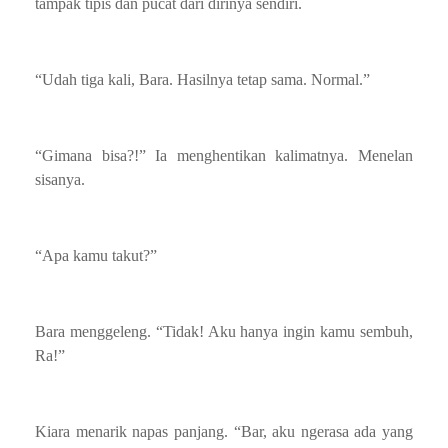
tampak tipis dan pucat dari dirinya sendiri.
“Udah tiga kali, Bara. Hasilnya tetap sama. Normal.”
“Gimana bisa?!” Ia menghentikan kalimatnya. Menelan
sisanya.
“Apa kamu takut?”
Bara menggeleng. “Tidak! Aku hanya ingin kamu sembuh,
Ra!”
Kiara menarik napas panjang. “Bar, aku ngerasa ada yang